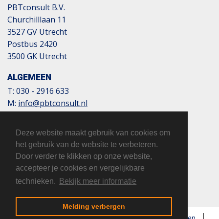
PBTconsult B.V.
Churchilllaan 11
3527 GV Utrecht
Postbus 2420
3500 GK Utrecht
ALGEMEEN
T:
030 - 2916 633
M:
info@pbtconsult.nl
NL13 TRIO 0197 6007 35
BTW: 817124305B01
Deze website maakt gebruik van cookies om
KvK: 32110854
het gebruik van de website te verbeteren.
Door verder te klikken op onze website,
accepteer je cookies en vergelijkbare
technieken.
Bekijk meer informatie
Melding verbergen
Copyright © 2026 PBTconsult
Algemene voorwaarden