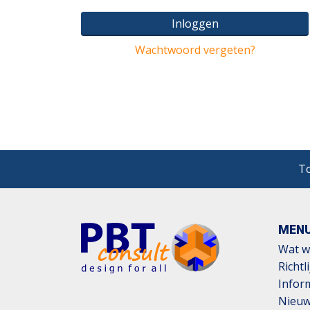
Inloggen
Wachtwoord vergeten?
To
MEN
Wat w
Richtl
Infor
Nieu