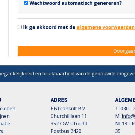
Wachtwoord automatisch genereren?
Ik ga akkoord met de
algemene voorwaarden
Doorgaa
egankelijkheid en bruikbaarheid van de gebouwde omgevi
U
ADRES
ALGEM
e doen
PBTconsult B.V.
T:
030 - 
ijnen
Churchilllaan 11
M:
info@
matie
3527 GV Utrecht
NL13 TR
ws
Postbus 2420
35