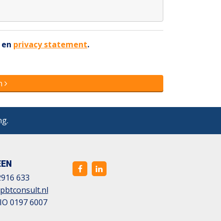
en
privacy statement
.
n
ng.
EEN
2916 633
pbtconsult.nl
IO 0197 6007