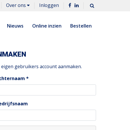
Over ons
Inloggen
Nieuws
Online inzien
Bestellen
ANMAKEN
en eigen gebruikers account aanmaken.
chternaam
edrijfsnaam