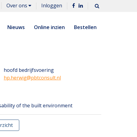
Over ons
Inloggen
Nieuws
Online inzien
Bestellen
hoofd bedrijfsvoering
hp.herwig@pbtconsult.nl
sability of the built environment
rzicht