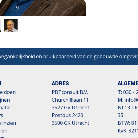
egankelijkheid en bruikbaarheid van de gebouwde omgevi
U
ADRES
ALGEM
e doen
PBTconsult B.V.
T:
030 - 
ijnen
Churchilllaan 11
M:
info@
matie
3527 GV Utrecht
NL13 TR
ws
Postbus 2420
35
 inzien
3500 GK Utrecht
BTW: 81
llen
KvK: 321