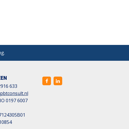
ng.
EEN
2916 633
pbtconsult.nl
IO 0197 6007
7124305B01
10854