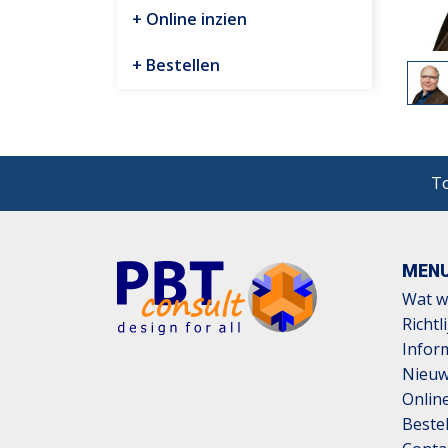
Online inzien
Bestellen
To
MEN
Wat w
Richtl
Infor
Nieu
Online
Beste