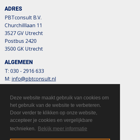
ADRES
PBTconsult B.V.
Churchilllaan 11
3527 GV Utrecht
Postbus 2420
3500 GK Utrecht
ALGEMEEN
T:
030 - 2916 633
M:
info@pbtconsult.nl
NL13 TRIO 0197 6007 35
BTW: 817124305B01
Deze website maakt gebruik van cookies om
KvK: 32110854
het gebruik van de website te verbeteren.
Door verder te klikken op onze website,
accepteer je cookies en vergelijkbare
technieken.
Bekijk meer informatie