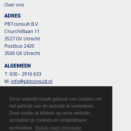
Over ons
ADRES
PBTconsult B.V.
Churchilllaan 11
3527 GV Utrecht
Postbus 2420
3500 GK Utrecht
ALGEMEEN
T:
030 - 2916 633
M:
info@pbtconsult.nl
NL13 TRIO 0197 6007 35
BTW: 817124305B01
Deze website maakt gebruik van cookies om
KvK: 32110854
het gebruik van de website te verbeteren.
Door verder te klikken op onze website,
accepteer je cookies en vergelijkbare
technieken.
Bekijk meer informatie