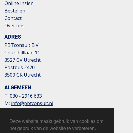
Online inzien
Bestellen
Contact
Over ons
ADRES
PBTconsult B.V.
Churchilllaan 11
3527 GV Utrecht
Postbus 2420
3500 GK Utrecht
ALGEMEEN
T:
030 - 2916 633
M:
info@pbtconsult.nl
NL13 TRIO 0197 6007 35
BTW: 817124305B01
Deze website maakt gebruik van cookies om
KvK: 32110854
het gebruik van de website te verbeteren.