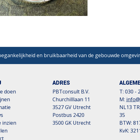
egankelijkheid en bruikbaarheid van de gebouwde omgevi
U
ADRES
ALGEM
e doen
PBTconsult B.V.
T:
030 - 
ijnen
Churchilllaan 11
M:
info@
matie
3527 GV Utrecht
NL13 TR
ws
Postbus 2420
35
 inzien
3500 GK Utrecht
BTW: 81
llen
KvK: 321
ct