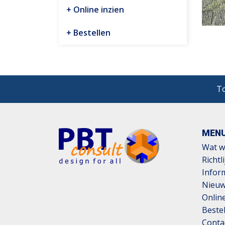
Online inzien
Bestellen
To
MEN
Wat w
Richtl
Infor
Nieu
Online
Beste
Conta