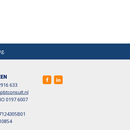
ng.
EEN
2916 633
pbtconsult.nl
IO 0197 6007
7124305B01
10854