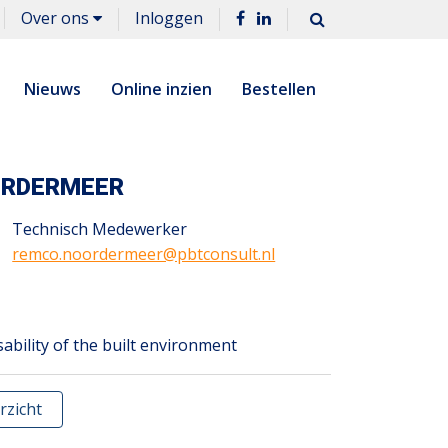
Over ons
Inloggen
Nieuws
Online inzien
Bestellen
ORDERMEER
Technisch Medewerker
remco.noordermeer@pbtconsult.nl
sability of the built environment
rzicht