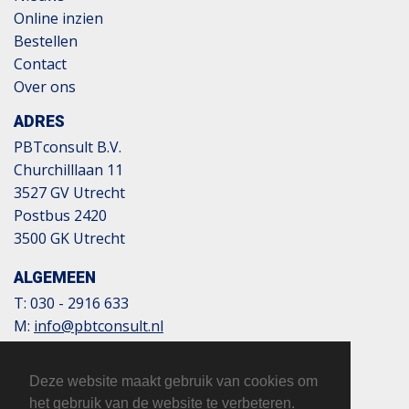
Online inzien
Bestellen
Contact
Over ons
ADRES
PBTconsult B.V.
Churchilllaan 11
3527 GV Utrecht
Postbus 2420
3500 GK Utrecht
ALGEMEEN
T:
030 - 2916 633
M:
info@pbtconsult.nl
NL13 TRIO 0197 6007 35
BTW: 817124305B01
Deze website maakt gebruik van cookies om
KvK: 32110854
het gebruik van de website te verbeteren.