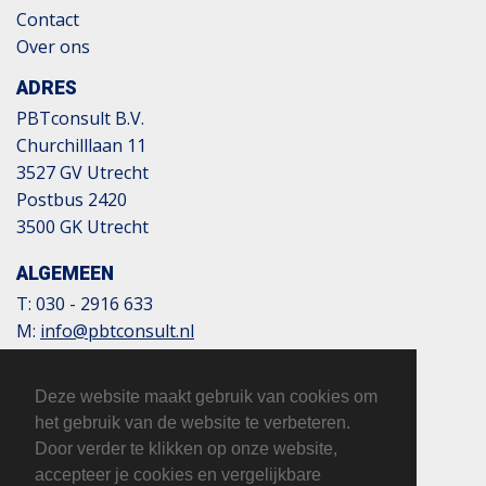
Contact
Over ons
ADRES
PBTconsult B.V.
Churchilllaan 11
3527 GV Utrecht
Postbus 2420
3500 GK Utrecht
ALGEMEEN
T:
030 - 2916 633
M:
info@pbtconsult.nl
NL13 TRIO 0197 6007 35
BTW: 817124305B01
Deze website maakt gebruik van cookies om
KvK: 32110854
het gebruik van de website te verbeteren.
Door verder te klikken op onze website,
accepteer je cookies en vergelijkbare