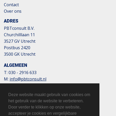
Contact
Over ons
ADRES
PBTconsult B.V.
Churchilllaan 11
3527 GV Utrecht
Postbus 2420
3500 GK Utrecht
ALGEMEEN
T:
030 - 2916 633
M:
info@pbtconsult.nl
NL13 TRIO 0197 6007 35
BTW: 817124305B01
Deze website maakt gebruik van cookies om
KvK: 32110854
het gebruik van de website te verbeteren.
Door verder te klikken op onze website,
accepteer je cookies en vergelijkbare