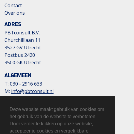
Contact
Over ons
ADRES
PBTconsult B.V.
Churchilllaan 11
3527 GV Utrecht
Postbus 2420
3500 GK Utrecht
ALGEMEEN
T:
030 - 2916 633
M:
info@pbtconsult.nl
NL13 TRIO 0197 6007 35
BTW: 817124305B01
Deze website maakt gebruik van cookies om
KvK: 32110854
het gebruik van de website te verbeteren.
Door verder te klikken op onze website,
accepteer je cookies en vergelijkbare