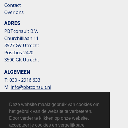
Contact
Over ons
ADRES
PBTconsult B.V.
Churchilllaan 11
3527 GV Utrecht
Postbus 2420
3500 GK Utrecht
ALGEMEEN
T:
030 - 2916 633
M:
info@pbtconsult.nl
NL13 TRIO 0197 6007 35
BTW: 817124305B01
Deze website maakt gebruik van cookies om
KvK: 32110854
het gebruik van de website te verbeteren.
Door verder te klikken op onze website,
accepteer je cookies en vergelijkbare