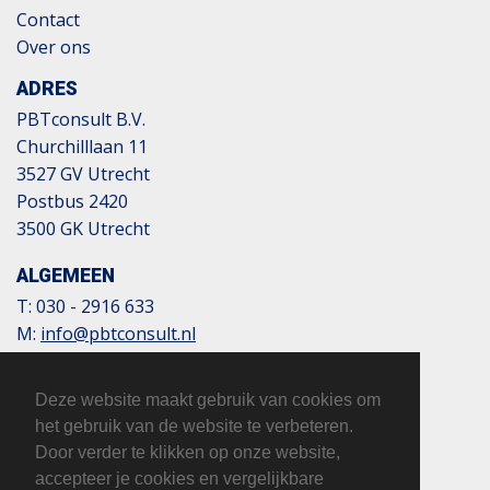
Contact
Over ons
ADRES
PBTconsult B.V.
Churchilllaan 11
3527 GV Utrecht
Postbus 2420
3500 GK Utrecht
ALGEMEEN
T:
030 - 2916 633
M:
info@pbtconsult.nl
NL13 TRIO 0197 6007 35
BTW: 817124305B01
Deze website maakt gebruik van cookies om
KvK: 32110854
het gebruik van de website te verbeteren.
Door verder te klikken op onze website,
accepteer je cookies en vergelijkbare