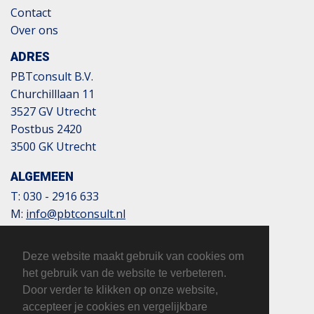
Contact
Over ons
ADRES
PBTconsult B.V.
Churchilllaan 11
3527 GV Utrecht
Postbus 2420
3500 GK Utrecht
ALGEMEEN
T:
030 - 2916 633
M:
info@pbtconsult.nl
NL13 TRIO 0197 6007 35
BTW: 817124305B01
Deze website maakt gebruik van cookies om
KvK: 32110854
het gebruik van de website te verbeteren.
Door verder te klikken op onze website,
accepteer je cookies en vergelijkbare