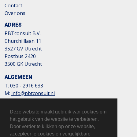
Contact
Over ons
ADRES
PBTconsult B.V.
Churchilllaan 11
3527 GV Utrecht
Postbus 2420
3500 GK Utrecht
ALGEMEEN
T:
030 - 2916 633
M:
info@pbtconsult.nl
NL13 TRIO 0197 6007 35
BTW: 817124305B01
Deze website maakt gebruik van cookies om
KvK: 32110854
het gebruik van de website te verbeteren.
Door verder te klikken op onze website,
accepteer je cookies en vergelijkbare