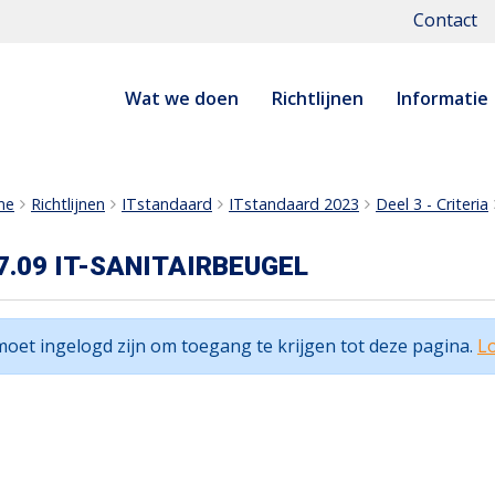
Contact
Wat we doen
Richtlijnen
Informatie
me
Richtlijnen
ITstandaard
ITstandaard 2023
Deel 3 - Criteria
7.09 IT-SANITAIRBEUGEL
moet ingelogd zijn om toegang te krijgen tot deze pagina.
Lo