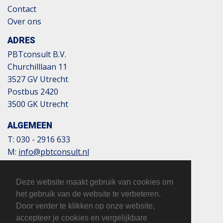
Contact
Over ons
ADRES
PBTconsult B.V.
Churchilllaan 11
3527 GV Utrecht
Postbus 2420
3500 GK Utrecht
ALGEMEEN
T:
030 - 2916 633
M:
info@pbtconsult.nl
NL13 TRIO 0197 6007 35
BTW: 817124305B01
Deze website maakt gebruik van cookies om
KvK: 32110854
het gebruik van de website te verbeteren.
Door verder te klikken op onze website,
accepteer je cookies en vergelijkbare