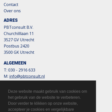
Contact
Over ons
ADRES
PBTconsult B.V.
Churchilllaan 11
3527 GV Utrecht
Postbus 2420
3500 GK Utrecht
ALGEMEEN
T:
030 - 2916 633
M:
info@pbtconsult.nl
NL13 TRIO 0197 6007 35
BTW: 817124305B01
Deze website maakt gebruik van cookies om
KvK: 32110854
het gebruik van de website te verbeteren.
Door verder te klikken op onze website,
accepteer je cookies en vergelijkbare