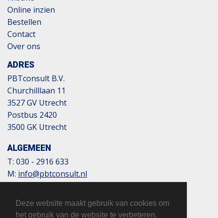
Online inzien
Bestellen
Contact
Over ons
ADRES
PBTconsult B.V.
Churchilllaan 11
3527 GV Utrecht
Postbus 2420
3500 GK Utrecht
ALGEMEEN
T:
030 - 2916 633
M:
info@pbtconsult.nl
NL13 TRIO 0197 6007 35
BTW: 817124305B01
Deze website maakt gebruik van cookies om
KvK: 32110854
het gebruik van de website te verbeteren.