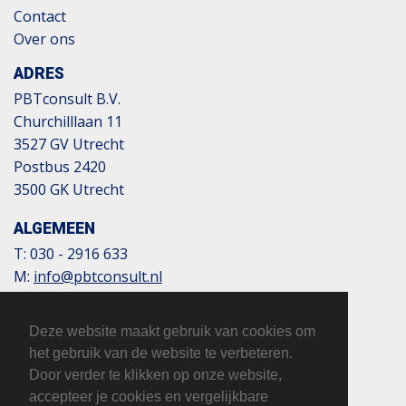
Contact
Over ons
ADRES
PBTconsult B.V.
Churchilllaan 11
3527 GV Utrecht
Postbus 2420
3500 GK Utrecht
ALGEMEEN
T:
030 - 2916 633
M:
info@pbtconsult.nl
NL13 TRIO 0197 6007 35
BTW: 817124305B01
Deze website maakt gebruik van cookies om
KvK: 32110854
het gebruik van de website te verbeteren.
Door verder te klikken op onze website,
accepteer je cookies en vergelijkbare