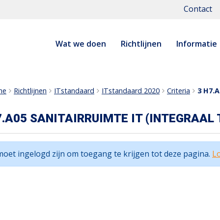
Contact
Wat we doen
Richtlijnen
Informatie
me
Richtlijnen
ITstandaard
ITstandaard 2020
Criteria
3 H7.A
7.A05 SANITAIRRUIMTE IT (INTEGRAAL
moet ingelogd zijn om toegang te krijgen tot deze pagina.
Lo