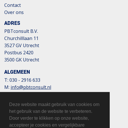
Contact
Over ons
ADRES
PBTconsult B.V.
Churchilllaan 11
3527 GV Utrecht
Postbus 2420
3500 GK Utrecht
ALGEMEEN
T:
030 - 2916 633
M:
info@pbtconsult.nl
NL13 TRIO 0197 6007 35
BTW: 817124305B01
Deze website maakt gebruik van cookies om
KvK: 32110854
het gebruik van de website te verbeteren.
Door verder te klikken op onze website,
accepteer je cookies en vergelijkbare