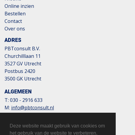
Online inzien
Bestellen
Contact
Over ons
ADRES
PBTconsult B.V.
Churchilllaan 11
3527 GV Utrecht
Postbus 2420
3500 GK Utrecht
ALGEMEEN
T:
030 - 2916 633
M:
info@pbtconsult.nl
NL13 TRIO 0197 6007 35
BTW: 817124305B01
Deze website maakt gebruik van cookies om
KvK: 32110854
het gebruik van de website te verbeteren.