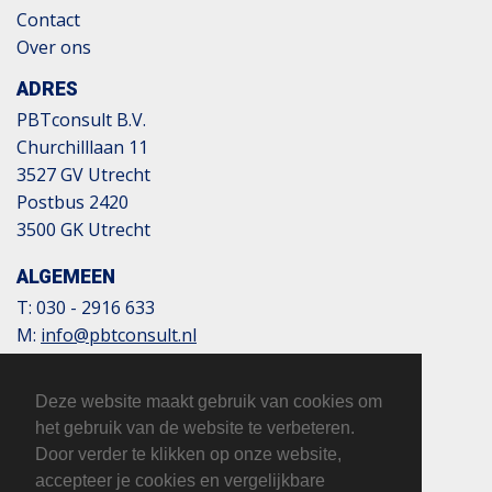
Contact
Over ons
ADRES
PBTconsult B.V.
Churchilllaan 11
3527 GV Utrecht
Postbus 2420
3500 GK Utrecht
ALGEMEEN
T:
030 - 2916 633
M:
info@pbtconsult.nl
NL13 TRIO 0197 6007 35
BTW: 817124305B01
Deze website maakt gebruik van cookies om
KvK: 32110854
het gebruik van de website te verbeteren.
Door verder te klikken op onze website,
accepteer je cookies en vergelijkbare