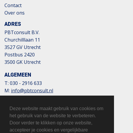
Contact
Over ons
ADRES
PBTconsult B.V.
Churchilllaan 11
3527 GV Utrecht
Postbus 2420
3500 GK Utrecht
ALGEMEEN
T:
030 - 2916 633
M:
info@pbtconsult.nl
NL13 TRIO 0197 6007 35
BTW: 817124305B01
Deze website maakt gebruik van cookies om
KvK: 32110854
het gebruik van de website te verbeteren.
Door verder te klikken op onze website,
accepteer je cookies en vergelijkbare