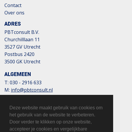
Contact
Over ons
ADRES
PBTconsult B.V.
Churchilllaan 11
3527 GV Utrecht
Postbus 2420
3500 GK Utrecht
ALGEMEEN
T:
030 - 2916 633
M:
info@pbtconsult.nl
NL13 TRIO 0197 6007 35
BTW: 817124305B01
Deze website maakt gebruik van cookies om
KvK: 32110854
het gebruik van de website te verbeteren.
Door verder te klikken op onze website,
accepteer je cookies en vergelijkbare