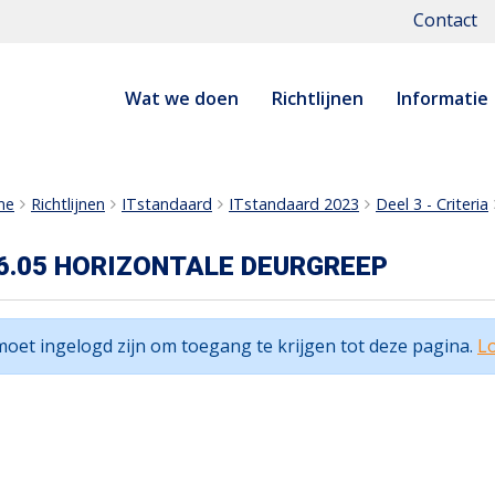
Contact
Wat we doen
Richtlijnen
Informatie
me
Richtlijnen
ITstandaard
ITstandaard 2023
Deel 3 - Criteria
6.05 HORIZONTALE DEURGREEP
moet ingelogd zijn om toegang te krijgen tot deze pagina.
Lo