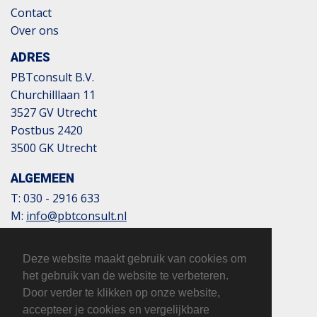
Contact
Over ons
ADRES
PBTconsult B.V.
Churchilllaan 11
3527 GV Utrecht
Postbus 2420
3500 GK Utrecht
ALGEMEEN
T:
030 - 2916 633
M:
info@pbtconsult.nl
NL13 TRIO 0197 6007 35
BTW: 817124305B01
Deze website maakt gebruik van cookies om
KvK: 32110854
het gebruik van de website te verbeteren.
Door verder te klikken op onze website,
accepteer je cookies en vergelijkbare