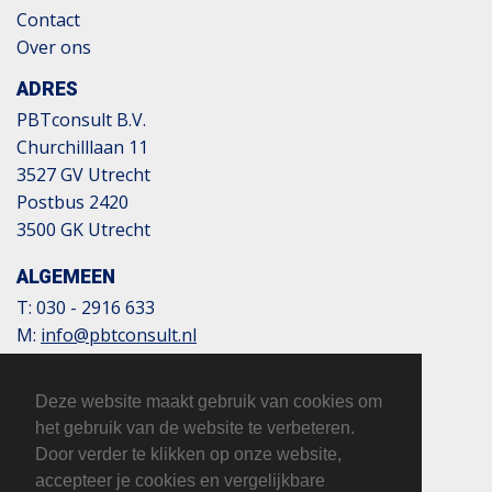
Contact
Over ons
ADRES
PBTconsult B.V.
Churchilllaan 11
3527 GV Utrecht
Postbus 2420
3500 GK Utrecht
ALGEMEEN
T:
030 - 2916 633
M:
info@pbtconsult.nl
NL13 TRIO 0197 6007 35
BTW: 817124305B01
Deze website maakt gebruik van cookies om
KvK: 32110854
het gebruik van de website te verbeteren.
Door verder te klikken op onze website,
accepteer je cookies en vergelijkbare