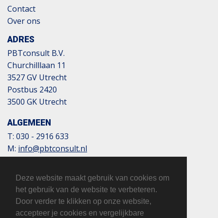
Contact
Over ons
ADRES
PBTconsult B.V.
Churchilllaan 11
3527 GV Utrecht
Postbus 2420
3500 GK Utrecht
ALGEMEEN
T:
030 - 2916 633
M:
info@pbtconsult.nl
NL13 TRIO 0197 6007 35
BTW: 817124305B01
Deze website maakt gebruik van cookies om
KvK: 32110854
het gebruik van de website te verbeteren.
Door verder te klikken op onze website,
accepteer je cookies en vergelijkbare