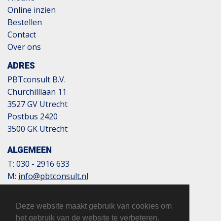
Online inzien
Bestellen
Contact
Over ons
ADRES
PBTconsult B.V.
Churchilllaan 11
3527 GV Utrecht
Postbus 2420
3500 GK Utrecht
ALGEMEEN
T:
030 - 2916 633
M:
info@pbtconsult.nl
NL13 TRIO 0197 6007 35
BTW: 817124305B01
Deze website maakt gebruik van cookies om
KvK: 32110854
het gebruik van de website te verbeteren.