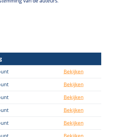
estemming van de auteurs.
g
ount
Bekijken
ount
Bekijken
ount
Bekijken
ount
Bekijken
ount
Bekijken
ount
Bekijken