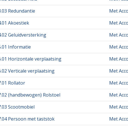
3.03 Redundantie
Met Acc
4.01 Akoestiek
Met Acc
4.02 Geluidversterking
Met Acc
5.01 Informatie
Met Acc
6.01 Horizontale verplaatsing
Met Acc
.02 Verticale verplaatsing
Met Acc
.01 Rollator
Met Acc
7.02 (handbewogen) Rolstoel
Met Acc
7.03 Scootmobiel
Met Acc
7.04 Persoon met taststok
Met Acc