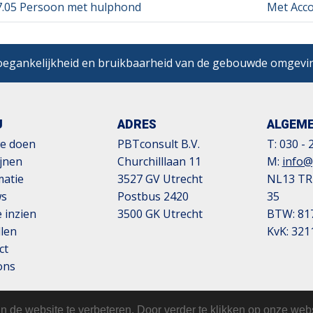
7.05 Persoon met hulphond
Met Acc
egankelijkheid en bruikbaarheid van de gebouwde omgevi
U
ADRES
ALGEM
e doen
PBTconsult B.V.
T:
030 - 
ijnen
Churchilllaan 11
M:
info@
matie
3527 GV Utrecht
NL13 TR
ws
Postbus 2420
35
 inzien
3500 GK Utrecht
BTW: 81
llen
KvK: 321
ct
ons
 de website te verbeteren. Door verder te klikken op onze webs