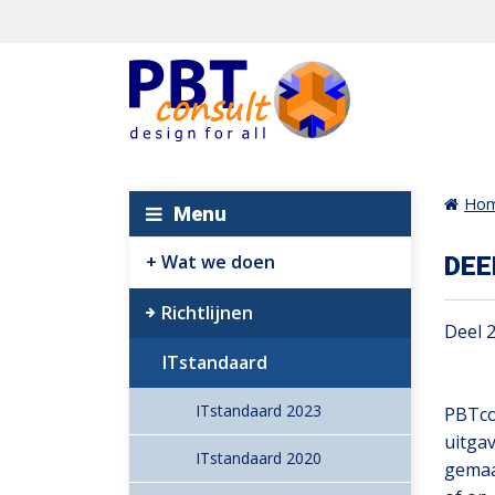
Ho
Menu
Wat we doen
DEE
Richtlijnen
Deel 
ITstandaard
ITstandaard 2023
PBTco
uitga
ITstandaard 2020
gemaa