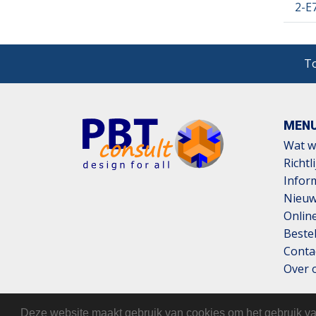
2-E
To
MEN
Wat w
Richtl
Infor
Nieu
Online
Beste
Conta
Over 
Deze website maakt gebruik van cookies om het gebruik van