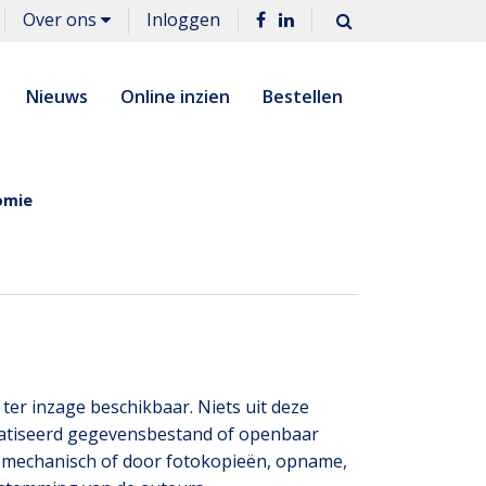
Over ons
Inloggen
Nieuws
Online inzien
Bestellen
omie
er inzage beschikbaar. Niets uit deze
atiseerd gegevensbestand of openbaar
h, mechanisch of door fotokopieën, opname,