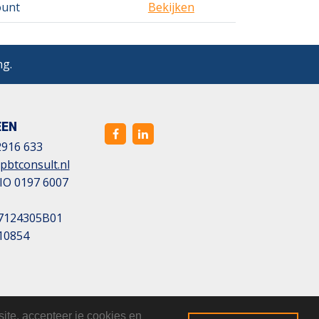
ount
Bekijken
ng.
EEN
2916 633
pbtconsult.nl
IO 0197 6007
7124305B01
10854
ite, accepteer je cookies en