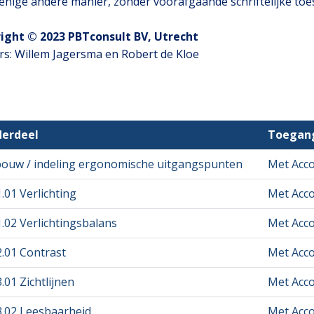
 enige andere manier, zonder voorafgaande schriftelijke to
ight © 2023 PBTconsult BV, Utrecht
rs: Willem Jagersma en Robert de Kloe
erdeel
Toegan
ouw / indeling ergonomische uitgangspunten
Met Acc
.01 Verlichting
Met Acc
1.02 Verlichtingsbalans
Met Acc
2.01 Contrast
Met Acc
.01 Zichtlijnen
Met Acc
3.02 Leesbaarheid
Met Acc