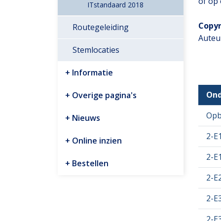
of op
ITstandaard 2018
Copyr
Routegeleiding
Auteu
Stemlocaties
Informatie
Ond
Overige pagina's
Opb
Nieuws
2-E1
Online inzien
2-E
Bestellen
2-E
2-E3
2-E