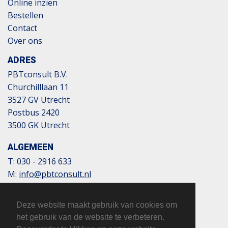
Online inzien
Bestellen
Contact
Over ons
ADRES
PBTconsult B.V.
Churchilllaan 11
3527 GV Utrecht
Postbus 2420
3500 GK Utrecht
ALGEMEEN
T:
030 - 2916 633
M:
info@pbtconsult.nl
NL13 TRIO 0197 6007 35
BTW: 817124305B01
Deze website maakt gebruik van cookies om
KvK: 32110854
het gebruik van de website te verbeteren.